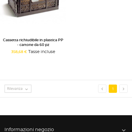
Cassetta richiudibile in plastica PP
- cartone da 60 pz
Tasse incluse
358,68 €
Rilevanza


1


Informazioni negozio