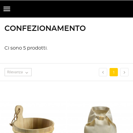

CONFEZIONAMENTO
Ci sono 5 prodotti.
Rilevanza


1
